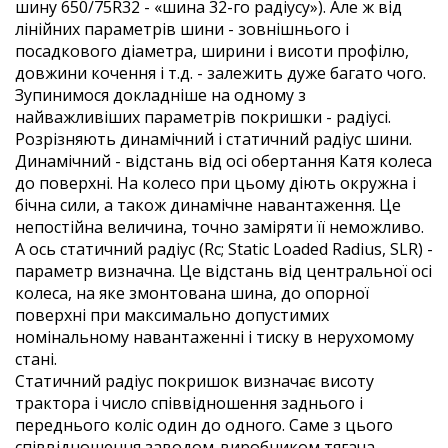
шину 650/75R32 - «шина 32-го радіусу»). Але ж від
лінійних параметрів шини - зовнішнього і
посадкового діаметра, ширини і висоти профілю,
довжини кочення і т.д. - залежить дуже багато чого.
Зупинимося докладніше на одному з
найважливіших параметрів покришки - радіусі.
Розрізняють динамічний і статичний радіус шини.
Динамічний - відстань від осі обертання Катя колеса
до поверхні. На колесо при цьому діють окружна і
бічна сили, а також динамічне навантаження. Це
непостійна величина, точно заміряти її неможливо.
А ось статичний радіус (Rc; Static Loaded Radius, SLR) -
параметр визначна. Це відстань від центральної осі
колеса, на яке змонтована шина, до опорної
поверхні при максимально допустимих
номінальному навантаженні і тиску в нерухомому
стані.
Статичний радіус покришок визначає висоту
трактора і число співвідношення заднього і
переднього коліс один до одного. Саме з цього
співвідношення заводом-виробником тягача