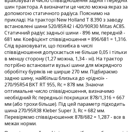
враховувати число співвідношення задніх і передніх
шин трактора. А визначити це число можна якраз за
допомогою статичного радіуса. Пояснимо на
прикладі. На тракторі New Holland T 8.390 з заводу
встановлені шини 520/85R42 і 420/90R30 Mitas AC85.
Статичний радіус задньої шини - 896 мм, передній -
681 мм. Коефіцієнт співвідношення = 896/681 = 1,316.
Слід враховувати, що похибка в числі
співвідношення допускається не більше 0,05 і тільки
в меншу сторону (1,27 можна, 1,34 - ні). На трактор
потрібно встановити вузькі шини для міжрядного
обробітку буряків не ширше 270 мм. Підбираємо
задню шину, найбільш близька до «рідної» -
270/95R54 BKT RT 955, Rc = 878 мм. Знаючи
оптимальне число співвідношення, визначимо
необхідний Rc передньої покришки: 878/1,316 = 667
мм (або трохи більше). Під цей параметр підходить
шина 270/95R38 Kleber Super 3, Rc = 682 мм.
Перевіряємо співвідношення: 878/682 = 1,287 - все в
межах норми.