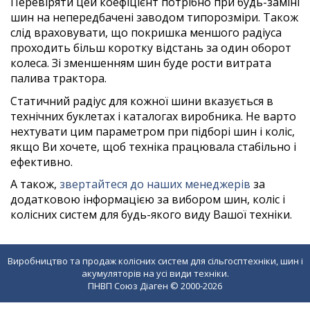
Перевіряти цей коефіцієнт потрібно при будь-заміні
шин на непередбачені заводом типорозміри. Також
слід враховувати, що покришка меншого радіуса
проходить більш коротку відстань за один оборот
колеса. Зі зменшенням шин буде рости витрата
палива трактора.
Статичний радіус для кожної шини вказується в
технічних буклетах і каталогах виробника. Не варто
нехтувати цим параметром при підборі шин і коліс,
якщо Ви хочете, щоб техніка працювала стабільно і
ефективно.
А також,
звертайтеся до наших менеджерів
за
додатковою інформацією за вибором шин, коліс і
колісних систем для будь-якого виду Вашої техніки.
Виробництво та продаж колісних систем для сільгосптехніки, шин і
акумуляторів на усі види техніки.
ПНВП Союз Діаген © 2000-
2026