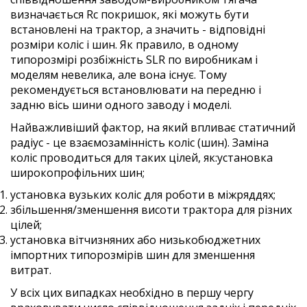
визначається Rc покришок, які можуть бути
встановлені на трактор, а значить - відповідні
розміри коліс і шин. Як правило, в одному
типорозмірі розбіжність SLR по виробникам і
моделям невелика, але вона існує. Тому
рекомендується встановлювати на передню і
задню вісь шини одного заводу і моделі.
Найважливіший фактор, на який впливає статичний
радіус - це взаємозамінність коліс (шин). Заміна
коліс проводиться для таких цілей, як:установка
широкопрофільних шин;
установка вузьких коліс для роботи в міжряддях;
збільшення/зменшення висоти трактора для різних
цілей;
установка вітчизняних або низькобюджетних
імпортних типорозмірів шин для зменшення
витрат.
У всіх цих випадках необхідно в першу чергу